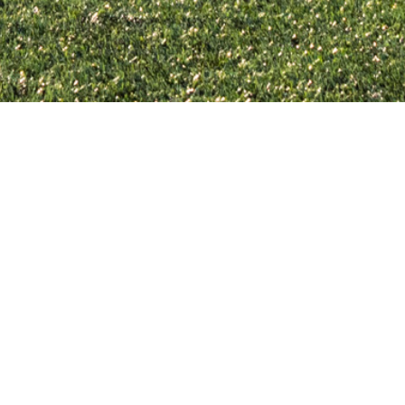
eton
IE ACADEMIE
IE op OPLEIDEN
IE op VOETBAL
IE op VOETBAL LEREN
ton Support