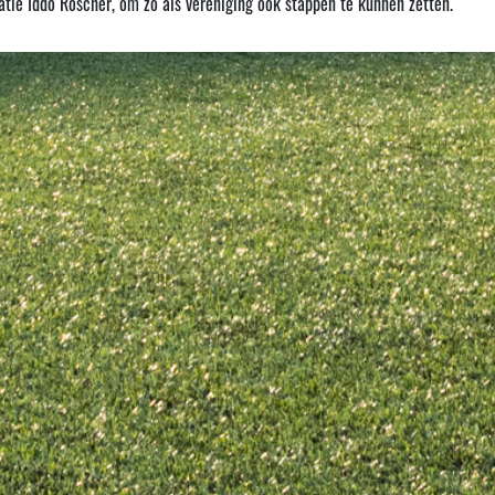
atie Iddo Roscher, om zo als vereniging ook stappen te kunnen zetten.