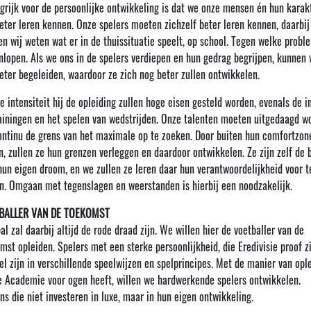
grijk voor de persoonlijke ontwikkeling is dat we onze mensen én hun karak
eter leren kennen. Onze spelers moeten zichzelf beter leren kennen, daarbij
n wij weten wat er in de thuissituatie speelt, op school. Tegen welke probl
nlopen. Als we ons in de spelers verdiepen en hun gedrag begrijpen, kunnen 
eter begeleiden, waardoor ze zich nog beter zullen ontwikkelen.
e intensiteit hij de opleiding zullen hoge eisen gesteld worden, evenals de i
rainingen en het spelen van wedstrijden. Onze talenten moeten uitgedaagd w
ntinu de grens van het maximale op te zoeken. Door buiten hun comfortzon
n, zullen ze hun grenzen verleggen en daardoor ontwikkelen. Ze zijn zelf de 
hun eigen droom, en we zullen ze leren daar hun verantwoordelijkheid voor t
. Omgaan met tegenslagen en weerstanden is hierbij een noodzakelijk.
BALLER VAN DE TOEKOMST
al zal daarbij altijd de rode draad zijn. We willen hier de voetballer van de
mst opleiden. Spelers met een sterke persoonlijkheid, die Eredivisie proof z
bel zijn in verschillende speelwijzen en spelprincipes. Met de manier van opl
e Academie voor ogen heeft, willen we hardwerkende spelers ontwikkelen.
ns die niet investeren in luxe, maar in hun eigen ontwikkeling.