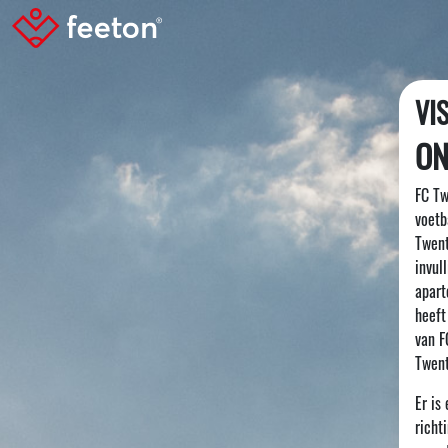
VI
ON
FC Tw
voetb
Twent
invul
apart
heeft
van F
Twen
Er is
richt