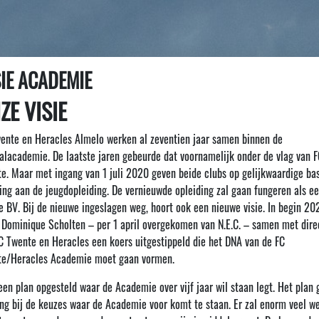
SIE ACADEMIE
ZE VISIE
ente en Heracles Almelo werken al zeventien jaar samen binnen de
alacademie. De laatste jaren gebeurde dat voornamelijk onder de vlag van F
e. Maar met ingang van 1 juli 2020 geven beide clubs op gelijkwaardige bas
ling aan de jeugdopleiding. De vernieuwde opleiding zal gaan fungeren als e
e BV. Bij de nieuwe ingeslagen weg, hoort ook een nieuwe visie. In begin 20
 Dominique Scholten – per 1 april overgekomen van N.E.C. – samen met dire
C Twente en Heracles een koers uitgestippeld die het DNA van de FC
te/Heracles Academie moet gaan vormen.
 een plan opgesteld waar de Academie over vijf jaar wil staan legt. Het plan 
ing bij de keuzes waar de Academie voor komt te staan. Er zal enorm veel w