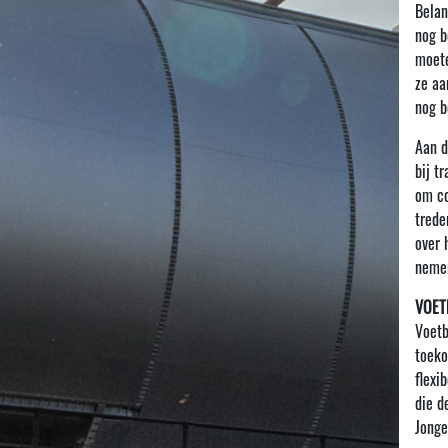
Belan
nog b
moete
ze aa
nog b
Aan d
bij t
om co
trede
over 
nemen
VOET
Voetb
toeko
flexi
die d
Jonge