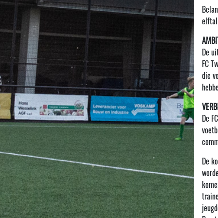
Belan
elfta
AMBI
De ui
FC Tw
die v
hebbe
VERB
De FC
voetb
commu
De ko
worde
komen
train
jeugd