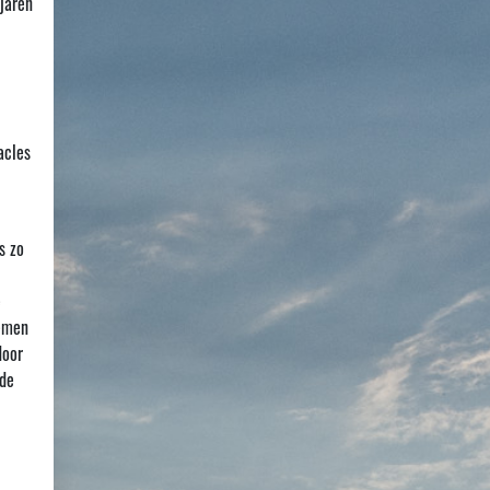
jaren
acles
s zo
e
nemen
door
 de