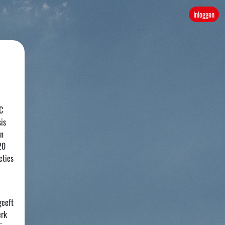
Inloggen
C
is
en
20
cties
geeft
erk