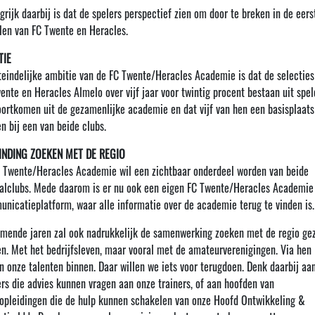
grijk daarbij is dat de spelers perspectief zien om door te breken in de eers
llen van FC Twente en Heracles.
TIE
teindelijke ambitie van de FC Twente/Heracles Academie is dat de selecties
ente en Heracles Almelo over vijf jaar voor twintig procent bestaan uit spel
oortkomen uit de gezamenlijke academie en dat vijf van hen een basisplaats
n bij een van beide clubs.
INDING ZOEKEN MET DE REGIO
 Twente/Heracles Academie wil een zichtbaar onderdeel worden van beide
alclubs. Mede daarom is er nu ook een eigen FC Twente/Heracles Academie
nicatieplatform, waar alle informatie over de academie terug te vinden is.
mende jaren zal ook nadrukkelijk de samenwerking zoeken met de regio ge
n. Met het bedrijfsleven, maar vooral met de amateurverenigingen. Via hen
 onze talenten binnen. Daar willen we iets voor terugdoen. Denk daarbij aa
ers die advies kunnen vragen aan onze trainers, of aan hoofden van
opleidingen die de hulp kunnen schakelen van onze Hoofd Ontwikkeling &