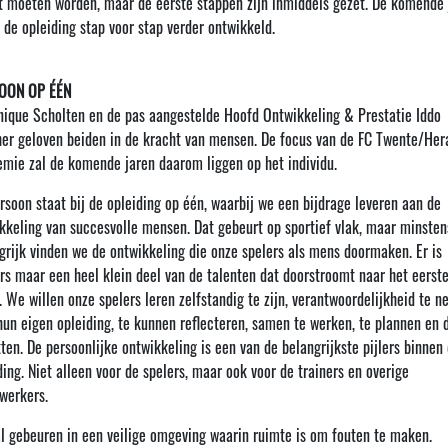
t moeten worden, maar de eerste stappen zijn inmiddels gezet. De komende 
 de opleiding stap voor stap verder ontwikkeld.
OON OP ÉÉN
ique Scholten en de pas aangestelde Hoofd Ontwikkeling & Prestatie Iddo
er geloven beiden in de kracht van mensen. De focus van de FC Twente/Her
mie zal de komende jaren daarom liggen op het individu.
rsoon staat bij de opleiding op één, waarbij we een bijdrage leveren aan de
kkeling van succesvolle mensen. Dat gebeurt op sportief vlak, maar minsten
grijk vinden we de ontwikkeling die onze spelers als mens doormaken. Er is
s maar een heel klein deel van de talenten dat doorstroomt naar het eerst
l. We willen onze spelers leren zelfstandig te zijn, verantwoordelijkheid te 
hun eigen opleiding, te kunnen reflecteren, samen te werken, te plannen en 
tten. De persoonlijke ontwikkeling is een van de belangrijkste pijlers binnen
ding. Niet alleen voor de spelers, maar ook voor de trainers en overige
werkers.
al gebeuren in een veilige omgeving waarin ruimte is om fouten te maken.