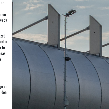
ter
emen
we ze
nzet
orden
e te
baas
e
ijn en
eiden