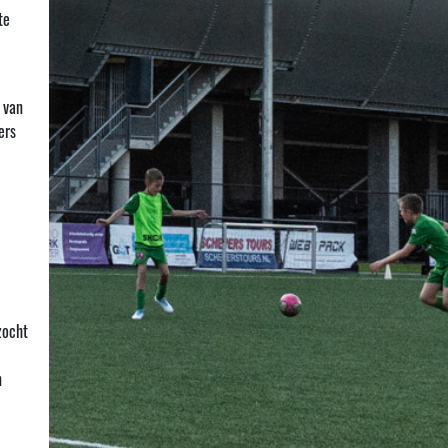
te
 van
ers
zocht
n