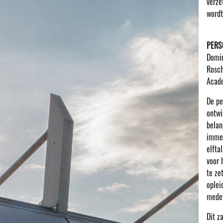
verze
wordt
PERS
Domin
Rosch
Acade
De pe
ontwi
belan
immer
elfta
voor 
te ze
oplei
mede
Dit z